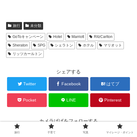
旅行
未分類
GoToキャンペーン
Hotel
Marriott
RitzCarlton
Sheraton
SPG
シェラトン
ホテル
マリオット
リッツカールトン
シェアする
Twitter
Facebook
はてブ
Pocket
LINE
Pinterest
カメラぱぱをフォローする
旅行
子育て
写真
マイレージ・ポイント