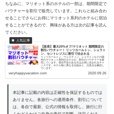
ちなみに、マリオット系のホテルの一部は、期間限定で
バウチャーを割引で販売しています。これらと組み合わ
せることでさらにお得にマリオット系列のホテルに宿泊
することができるので、興味がある方は次の記事を読ん
でください。
【延長】最大20%オフ!マリオット 期間限定の
割引バウチャー！ リッツカールトン、シェラト
ン、セントレジスに割引で泊まれる
リッツカールトン、ウェスティン、シェラトンなどの国
内のマリオット系列のホテルが、割引のバウチャーを販
売しています。宿泊予定がある方はお得に泊まれるチャ
ンスです。ホテル毎に異なる仕組みと、注意点を解説し
ています。
veryhappyvacation.com
2020.09.26
本記事に記載の内容は正確性を保証するものでは
ありません。各旅行への適用条件、割引について
は、各自で最新、公式の情報を取得し、旅行に行
くかどうかはご自身の責任で判断、決定くださ