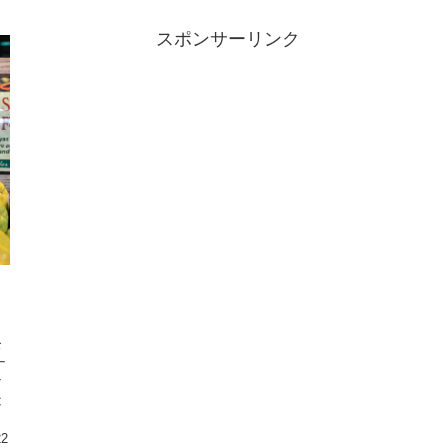
スポンサーリンク
お
ナ
な
疑
22