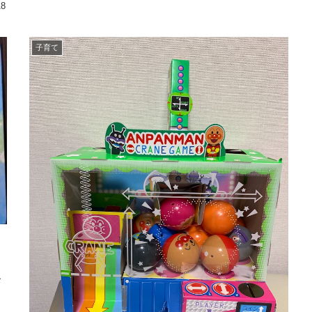
18
子育て
お
と