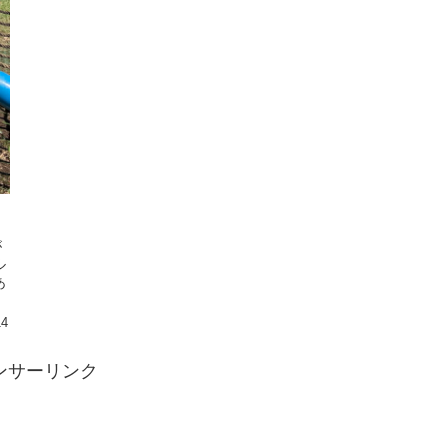
が
ル
あ
14
ンサーリンク