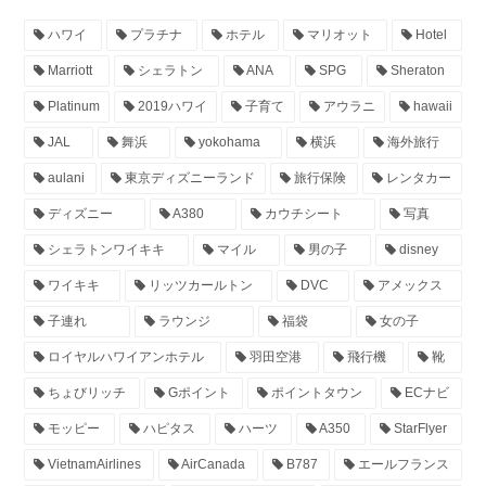
ハワイ
プラチナ
ホテル
マリオット
Hotel
Marriott
シェラトン
ANA
SPG
Sheraton
Platinum
2019ハワイ
子育て
アウラニ
hawaii
JAL
舞浜
yokohama
横浜
海外旅行
aulani
東京ディズニーランド
旅行保険
レンタカー
ディズニー
A380
カウチシート
写真
シェラトンワイキキ
マイル
男の子
disney
ワイキキ
リッツカールトン
DVC
アメックス
子連れ
ラウンジ
福袋
女の子
ロイヤルハワイアンホテル
羽田空港
飛行機
靴
ちょびリッチ
Gポイント
ポイントタウン
ECナビ
モッピー
ハピタス
ハーツ
A350
StarFlyer
VietnamAirlines
AirCanada
B787
エールフランス