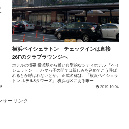
ク
ロ
オ
、
横浜ベイシェラトン チェックインは直接
26Fのクラブラウンジへ
ホテルの概要 横浜駅から近い典型的なシティホテル 「ベイ
シェラトン」、ハマっ子の間では親しみを込めてこう呼ば
れるとか呼ばれないとか。 正式名称は、「横浜ベイシェラ
トン ホテル&タワーズ」 横浜地区にある唯一...
15
2019.10.04
ンサーリンク