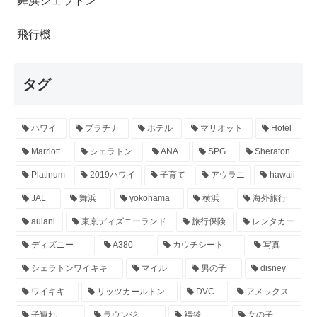
舞浜シェラトン
飛行機
タグ
ハワイ
プラチナ
ホテル
マリオット
Hotel
Marriott
シェラトン
ANA
SPG
Sheraton
Platinum
2019ハワイ
子育て
アウラニ
hawaii
JAL
舞浜
yokohama
横浜
海外旅行
aulani
東京ディズニーランド
旅行保険
レンタカー
ディズニー
A380
カウチシート
写真
シェラトンワイキキ
マイル
男の子
disney
ワイキキ
リッツカールトン
DVC
アメックス
子連れ
ラウンジ
福袋
女の子