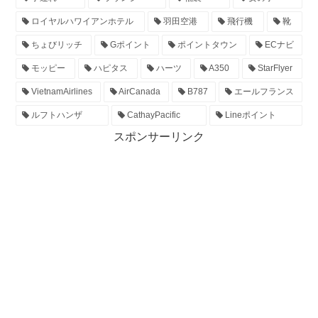
ロイヤルハワイアンホテル
羽田空港
飛行機
靴
ちょびリッチ
Gポイント
ポイントタウン
ECナビ
モッピー
ハピタス
ハーツ
A350
StarFlyer
VietnamAirlines
AirCanada
B787
エールフランス
ルフトハンザ
CathayPacific
Lineポイント
スポンサーリンク