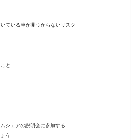
と
空いている車が見つからないリスク
なこと
と
う
う
イムシェアの説明会に参加する
しょう