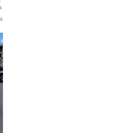
だ
転
15