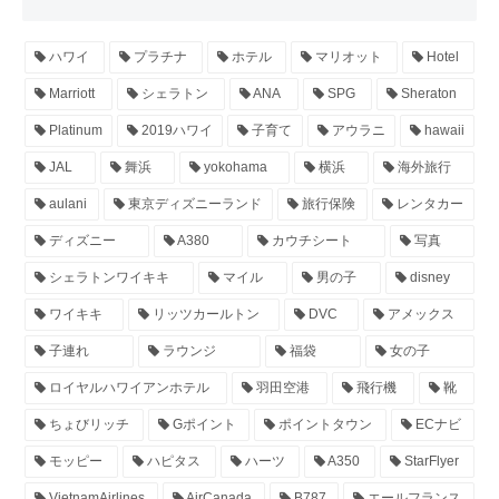
ハワイ
プラチナ
ホテル
マリオット
Hotel
Marriott
シェラトン
ANA
SPG
Sheraton
Platinum
2019ハワイ
子育て
アウラニ
hawaii
JAL
舞浜
yokohama
横浜
海外旅行
aulani
東京ディズニーランド
旅行保険
レンタカー
ディズニー
A380
カウチシート
写真
シェラトンワイキキ
マイル
男の子
disney
ワイキキ
リッツカールトン
DVC
アメックス
子連れ
ラウンジ
福袋
女の子
ロイヤルハワイアンホテル
羽田空港
飛行機
靴
ちょびリッチ
Gポイント
ポイントタウン
ECナビ
モッピー
ハピタス
ハーツ
A350
StarFlyer
VietnamAirlines
AirCanada
B787
エールフランス