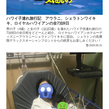
ハワイ子連れ旅行記 アウラニ、シェラトンワイキ
キ、ロイヤルハワイアンの全7泊9日
男の子（4歳）と女の子（ほぼ2歳）を連れたハワイ子供連れ旅行の
7泊9日の全日程をどどーんと紹介。 ロイヤルハワイアンホテル〜デ
ィズニーアウラニ〜シェラトンワイキキに宿泊。 シェラトンの高層
階デラックスオーシャンフロントからの絶景もお楽しみください！
2020.05.21
旅行