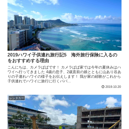
2019ハワイ子供連れ旅行記5 海外旅行保険に入るの
をおすすめする理由
こんにちは、カメラぱぱです！ カメラぱぱ家では今年の夏休みはハ
ワイへ行ってきました 4歳の息子、2歳直前の娘とともに山あり谷あ
りの子連れハワイの様子をお伝えします！ 我が家の経験がこれから
子供連れでハワイに旅行に行くパパ...
2019.10.20
レンタカー