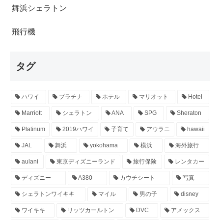
舞浜シェラトン
飛行機
タグ
ハワイ
プラチナ
ホテル
マリオット
Hotel
Marriott
シェラトン
ANA
SPG
Sheraton
Platinum
2019ハワイ
子育て
アウラニ
hawaii
JAL
舞浜
yokohama
横浜
海外旅行
aulani
東京ディズニーランド
旅行保険
レンタカー
ディズニー
A380
カウチシート
写真
シェラトンワイキキ
マイル
男の子
disney
ワイキキ
リッツカールトン
DVC
アメックス