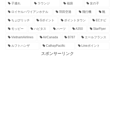
子連れ
ラウンジ
福袋
女の子
ロイヤルハワイアンホテル
羽田空港
飛行機
靴
ちょびリッチ
Gポイント
ポイントタウン
ECナビ
モッピー
ハピタス
ハーツ
A350
StarFlyer
VietnamAirlines
AirCanada
B787
エールフランス
ルフトハンザ
CathayPacific
Lineポイント
スポンサーリンク