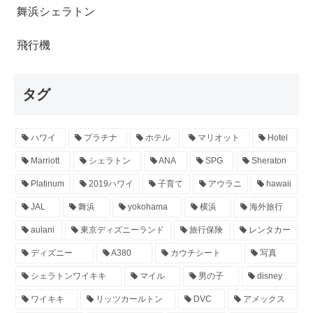
舞浜シェラトン
飛行機
タグ
ハワイ
プラチナ
ホテル
マリオット
Hotel
Marriott
シェラトン
ANA
SPG
Sheraton
Platinum
2019ハワイ
子育て
アウラニ
hawaii
JAL
舞浜
yokohama
横浜
海外旅行
aulani
東京ディズニーランド
旅行保険
レンタカー
ディズニー
A380
カウチシート
写真
シェラトンワイキキ
マイル
男の子
disney
ワイキキ
リッツカールトン
DVC
アメックス