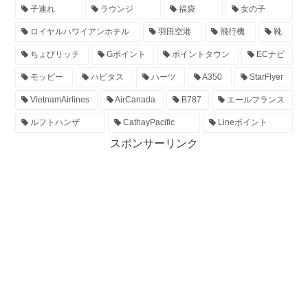
子連れ
ラウンジ
福袋
女の子
ロイヤルハワイアンホテル
羽田空港
飛行機
靴
ちょびリッチ
Gポイント
ポイントタウン
ECナビ
モッピー
ハピタス
ハーツ
A350
StarFlyer
VietnamAirlines
AirCanada
B787
エールフランス
ルフトハンザ
CathayPacific
Lineポイント
スポンサーリンク