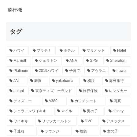
飛行機
タグ
ハワイ
プラチナ
ホテル
マリオット
Hotel
Marriott
シェラトン
ANA
SPG
Sheraton
Platinum
2019ハワイ
子育て
アウラニ
hawaii
JAL
舞浜
yokohama
横浜
海外旅行
aulani
東京ディズニーランド
旅行保険
レンタカー
ディズニー
A380
カウチシート
写真
シェラトンワイキキ
マイル
男の子
disney
ワイキキ
リッツカールトン
DVC
アメックス
子連れ
ラウンジ
福袋
女の子