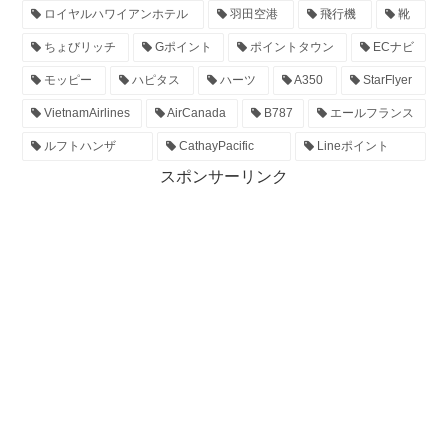
ロイヤルハワイアンホテル
羽田空港
飛行機
靴
ちょびリッチ
Gポイント
ポイントタウン
ECナビ
モッピー
ハピタス
ハーツ
A350
StarFlyer
VietnamAirlines
AirCanada
B787
エールフランス
ルフトハンザ
CathayPacific
Lineポイント
スポンサーリンク